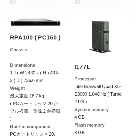
01
02
RPA100 ( PC150 )
Chassis
Dimensions
t177L
1U ( W ) 430 x ( H ) 43.8
Processor
x ( D ) 736.6 mm
Intel Braswell Quad X5-
Weight
E8000 1.04GHz ( Turbo
最大重量 16.7 kg
2.0G )
( PCカートリッジ 20 台
System memory
フル搭載、電源 2 台搭載
4 GB
)
Flash memory
Built-in component
8 GB
PCカートリッジ × 20,