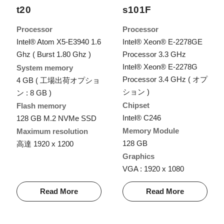
t20
s101F
Processor
Processor
Intel® Atom X5-E3940 1.6
Intel® Xeon® E-2278GE
Ghz ( Burst 1.80 Ghz )
Processor 3.3 GHz
Intel® Xeon® E-2278G
System memory
Processor 3.4 GHz ( オプ
4 GB ( 工場出荷オプショ
ション )
ン : 8 GB )
Chipset
Flash memory
Intel® C246
128 GB M.2 NVMe SSD
Memory Module
Maximum resolution
128 GB
高達 1920 x 1200
Graphics
VGA : 1920 x 1080
Read More
Read More