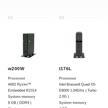
01
02
w200W
t176L
Processor
Processor
AMD Ryzen™
Intel Braswell Quad X5-
Embedded R2314
E8000 1.04GHz ( Turbo
2.0G )
System memory
8 GB ( DDR4 )
System memory