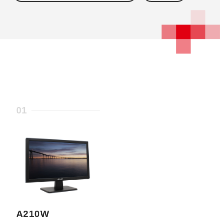
01
A210W