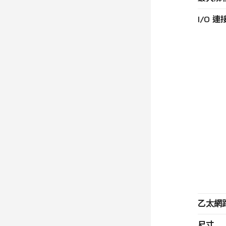
I/O 連
乙太網
尺寸