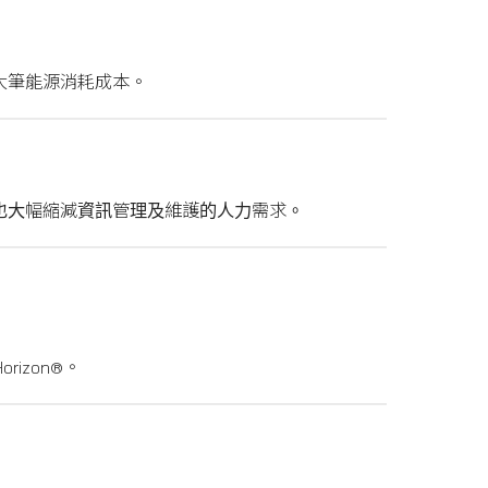
省大筆能源消耗成本。
，也大幅縮減資訊管理及維護的人力需求。
Horizon®。