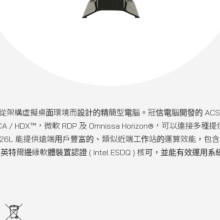
別為主從架構虛擬桌面環境而設計的精簡型電腦。冠信電腦開發的 ACS ( Atr
 ICA / HDX™，微軟 RDP 及 Omnissa Horizon®，可以連
26L 能提供遠端用戶豐富的、類似近端工作站的運算效能，包
考平台的英特爾邊緣軟體裝置認證 ( Intel ESDQ ) 核可，並能有