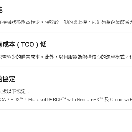
能
6L 在待機狀態耗電極少。相較於一般的桌上機，它能夠為企業節
成本 ( TCO ) 低
6L 只需極少的購置成本。此外，以伺服器為架構核心的運算模式
的協定
L 支援以下協定：
® ICA / HDX™，Microsoft® RDP™ with RemoteFX™ 及 Omnissa 