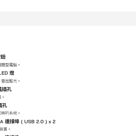
按鈕
精簡型電腦。
LED 燈
，發出藍光。
克風插孔
風。
插孔
或喇叭系統。
-A 連接埠 ( USB 2.0 ) x 2
 裝置。