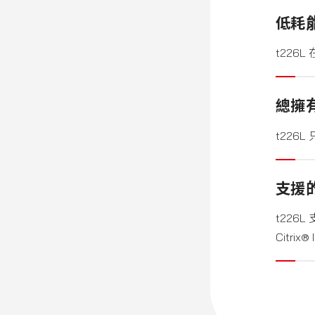
低耗
t22
總擁有
t22
支援
t226
Citrix