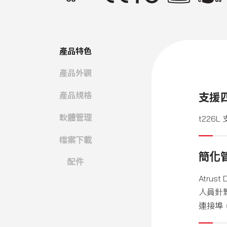
產品特色
產品外觀
產品規格
支援
軟體管理
t226L
檔案下載
簡化
配件
Atrus
人員針對
連接埠