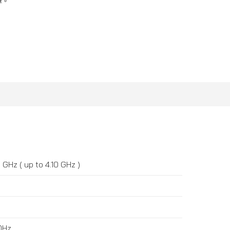
線。
 GHz ( up to 4.10 GHz )
0Hz