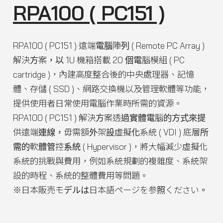
RPA100 ( PC151 )
RPA100 ( PC151 ) 遠端電腦陣列 ( Remote PC Array )
解決方案，以 1U 機箱搭載 20 個電腦模組 ( PC
cartridge )，內建高度整合後的中央處理器、記憶
體、存儲 ( SSD )、網路交換機以及管理軟體等功能，
提供使用者日常使用電腦作業時所需的資源。
RPA100 ( PC151 ) 解決方案透過實體電腦的方式來提
供遠端連線，毋需額外架設虛擬化系統 ( VDI ) 底層所
需的軟體管控系統 ( Hypervisor )，將大幅減少虛擬化
系統的挑戰與費用，例如系統規劃的複雜度、系統架
設的時程、系統的整體費用等問題。
※日本販売モデルは日本語ページを参照ください。