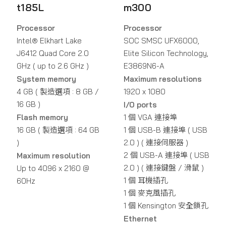
t185L
m300
Processor
Processor
Intel® Elkhart Lake
SOC SMSC UFX6000,
J6412 Quad Core 2.0
Elite Silicon Technology,
GHz ( up to 2.6 GHz )
E3869N6-A
System memory
Maximum resolutions
4 GB ( 製造選項 : 8 GB /
1920 x 1080
16 GB )
I/O ports
Flash memory
1 個 VGA 連接埠
16 GB ( 製造選項 : 64 GB
1 個 USB-B 連接埠 ( USB
)
2.0 ) ( 連接伺服器 )
2 個 USB-A 連接埠 ( USB
Maximum resolution
2.0 ) ( 連接鍵盤 / 滑鼠 )
Up to 4096 x 2160 @
1 個 耳機插孔
60Hz
1 個 麥克風插孔
1 個 Kensington 安全鎖孔
Ethernet