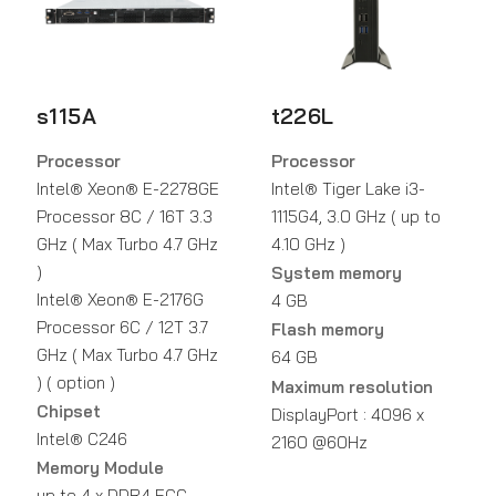
s115A
t226L
Processor
Processor
Intel® Xeon® E-2278GE
Intel® Tiger Lake i3-
Processor 8C / 16T 3.3
1115G4, 3.0 GHz ( up to
GHz ( Max Turbo 4.7 GHz
4.10 GHz )
)
System memory
Intel® Xeon® E-2176G
4 GB
Processor 6C / 12T 3.7
Flash memory
GHz ( Max Turbo 4.7 GHz
64 GB
) ( option )
Maximum resolution
Chipset
DisplayPort : 4096 x
Intel® C246
2160 @60Hz
Memory Module
up to 4 x DDR4 ECC