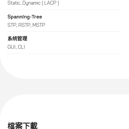
Static, Dynamic ( LACP )
Spanning-Tree
STP, RSTP, MSTP
系统管理
GUI, CLI
檔案下載